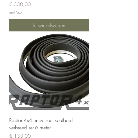
Prijs
€ 330,00
incl.Btw
In winkelwagen
Raptor 4x4 universeel spatbord
verbreed set 6 meter
Prijs
€ 133,00