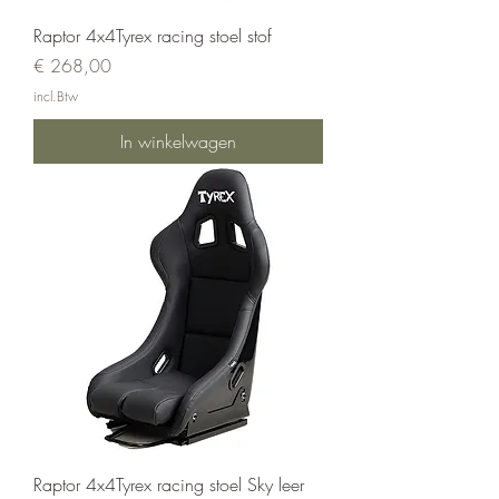
Raptor 4x4Tyrex racing stoel stof
Prijs
€ 268,00
incl.Btw
In winkelwagen
Raptor 4x4Tyrex racing stoel Sky leer