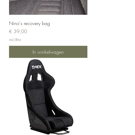
Nino's recovery bag
Prijs
€ 39,00
incl.Btw
In winkelwagen