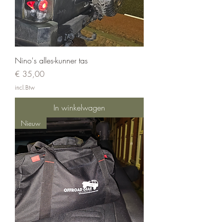
Nino's alles-kunner tas
Prijs
€ 35,00
incl.Btw
In winkelwagen
Nieuw