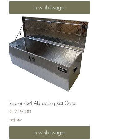
In winkelwagen
Raptor 4x4 Alu opbergkist Groot
Prijs
€ 219,00
incl.Btw
In winkelwagen