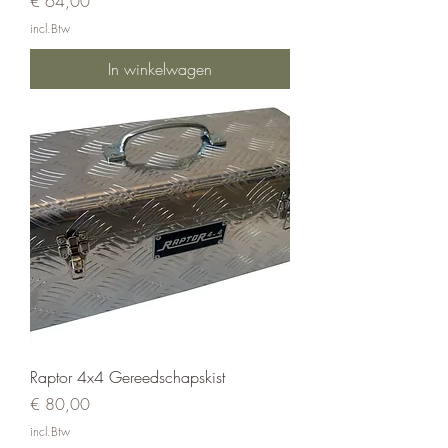
€ 64,00
incl.Btw
In winkelwagen
Raptor 4x4 Gereedschapskist
Prijs
€ 80,00
incl.Btw