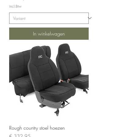
incl.Btw
In winkelwagen
Rough country stoel hoezen
Prijs
€ 332,95