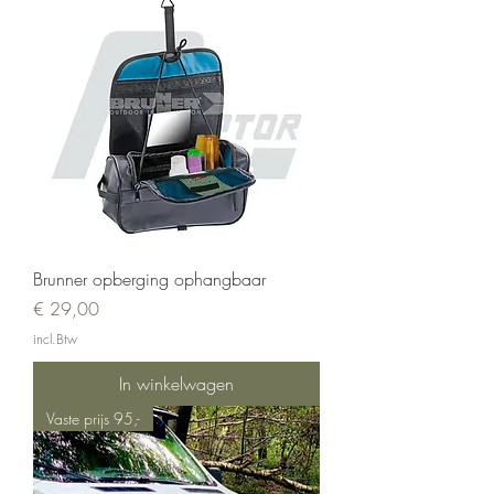
Brunner opberging ophangbaar
Prijs
€ 29,00
incl.Btw
In winkelwagen
Vaste prijs 95,-