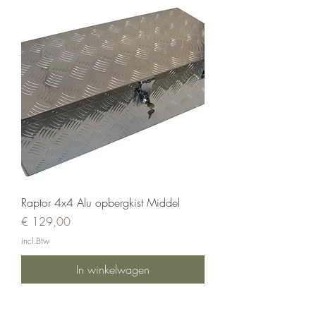
Raptor 4x4 Alu opbergkist Middel
Prijs
€ 129,00
incl.Btw
In winkelwagen