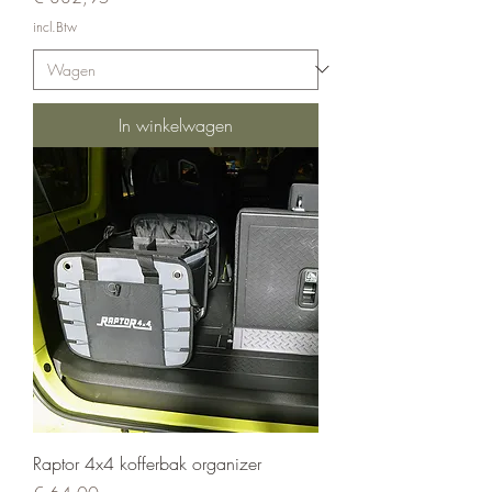
incl.Btw
In winkelwagen
Raptor 4x4 kofferbak organizer
Prijs