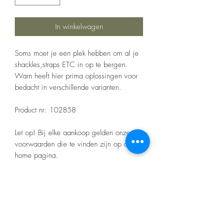
In winkelwagen
Soms moet je een plek hebben om al je
shackles,straps ETC in op te bergen.
Warn heeft hier prima oplossingen voor
bedacht in verschillende varianten.
Product nr: 102858
Let op! Bij elke aankoop gelden onze
voorwaarden die te vinden zijn op de
home pagina.
Er zitten geen certificaten op het barwork
zoals bij de merk bumpers.