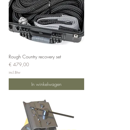
Rough Country recovery set
Prijs
€ 479,00
incl.Btw
In winkelwagen