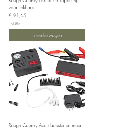
Rough Country D-Shackle koppeling
voor trekhaak
Prijs
€ 91,65
incl.Btw
In winkelwagen
Rough Country Accu booster en meer