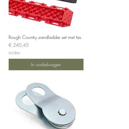
Rough Country zandladder set met tas
Prijs
€ 240,45
incl.Btw
In winkelwagen