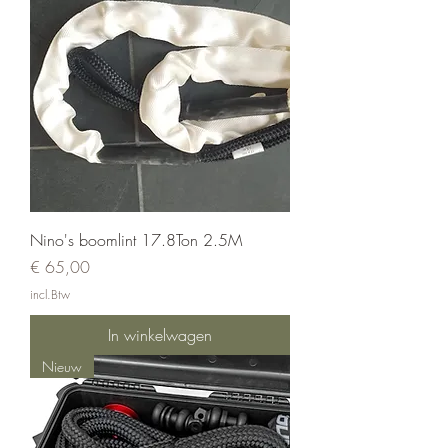
Nino's boomlint 17.8Ton 2.5M
Prijs
€ 65,00
incl.Btw
In winkelwagen
Nieuw