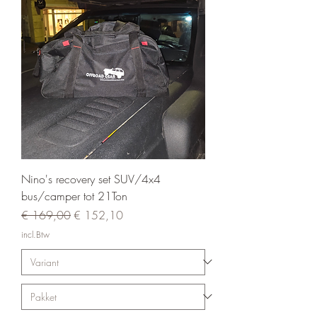
Nino's recovery set SUV/4x4
bus/camper tot 21Ton
Normale prijs
Verkoopprijs
€ 169,00
€ 152,10
incl.Btw