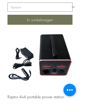
In winkelwagen
Raptor 4x4 portable power station
480WH
Prijs
€ 700,00