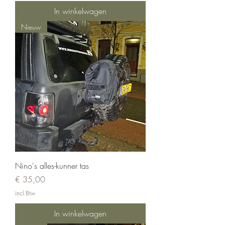
In winkelwagen
Nieuw
Nino's alles-kunner tas
Prijs
€ 35,00
incl.Btw
In winkelwagen