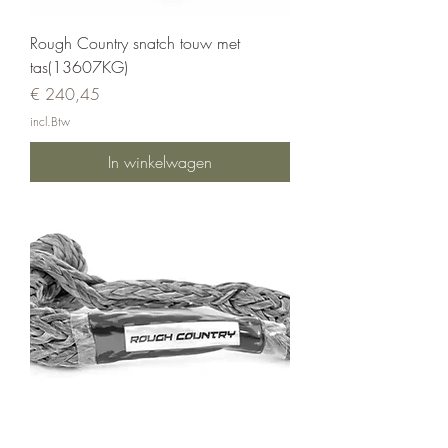
Rough Country snatch touw met
tas(13607KG)
Prijs
€ 240,45
incl.Btw
In winkelwagen