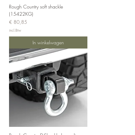
Rough Country soft shackle
(15422KG)
Prijs
€ 80,85
incl.Btw
In winkelwagen