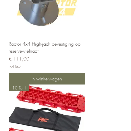
Raptor 4x4 High-jack bevestiging op
reservewielnaaf
Prijs
€ 111,00
incl.Btw
In winkelwagen
10 Ton!