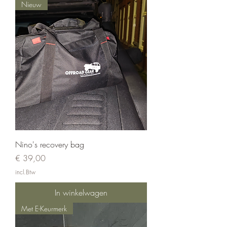
Nieuw
Nino's recovery bag
Prijs
€ 39,00
incl.Btw
In winkelwagen
Met E-Keurmerk