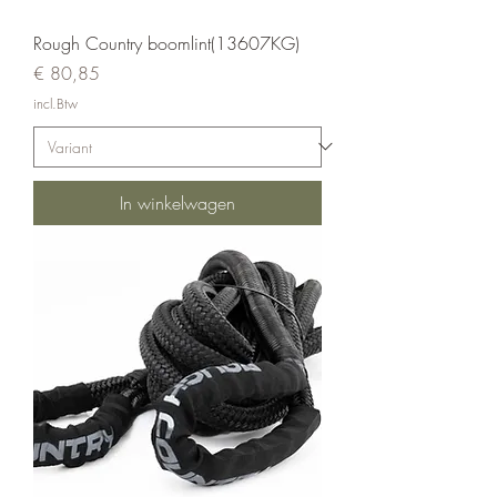
Rough Country boomlint(13607KG)
Prijs
€ 80,85
incl.Btw
In winkelwagen