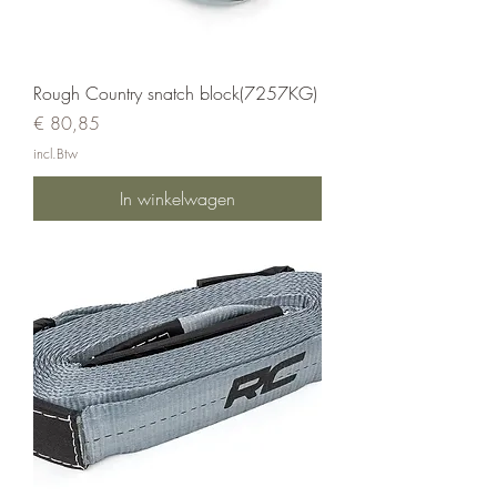
Rough Country snatch block(7257KG)
Prijs
€ 80,85
incl.Btw
In winkelwagen