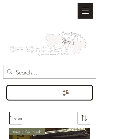
Punten bekijken
Filteren
Met E-Keurmerk