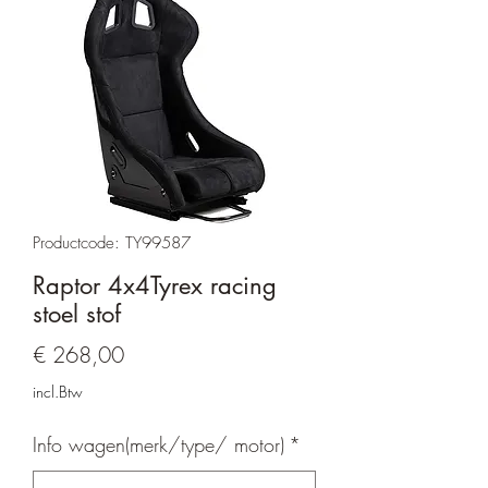
Productcode: TY99587
Raptor 4x4Tyrex racing
stoel stof
Prijs
€ 268,00
incl.Btw
Info wagen(merk/type/ motor)
*