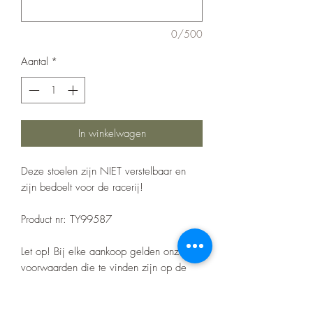
0/500
Aantal
*
In winkelwagen
Deze stoelen zijn NIET verstelbaar en
zijn bedoelt voor de racerij!
Product nr: TY99587
Let op! Bij elke aankoop gelden onze
voorwaarden die te vinden zijn op de
home pagina.
Er zitten geen certificaten op het barwork