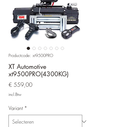
Productcode: xt9500PRO
XT Automotive
xt9500PRO(4300KG)
Prijs
€ 559,00
incl.Btw
Variant
*