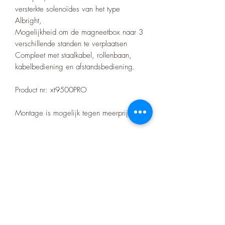
versterkte solenoïdes van het type
Albright,
Mogelijkheid om de magneetbox naar 3
verschillende standen te verplaatsen
Compleet met staalkabel, rollenbaan,
kabelbediening en afstandsbediening.
Product nr: xt9500PRO
Montage is mogelijk tegen meerprijs!
Let op! Bij elke aankoop gelden onze
voorwaarden die te vinden zijn op de
home pagina.
Er zitten geen certificaten op het barwork
zoals bij de merk bumpers.
Specificaties