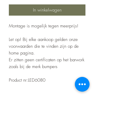
In winkelwagen
Montage is mogelijk tegen meerprijs!
Let op! Bij elke aankoop gelden onze
voorwaarden die te vinden zijn op de
home pagina.
Er zitten geen certificaten op het barwork
zoals bij de merk bumpers
Product nr:LED6080
Specificaties
Very high power 68+5W XT
AUTOMOTIVE LED headlight,
with 5W LED bright outer ring,