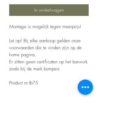
In winkelwagen
Montage is mogelijk tegen meerprijs!
Let op! Bij elke aankoop gelden onze
voorwaarden die te vinden zijn op de
home pagina.
Er zitten geen certificaten op het barwork
zoals bij de merk bumpers
Product nr:lb75
Specificaties
36w XT AUTOMOTIVE LED Bar, High
Power,
LED EPISTAR,
1,600 lumens, 6000k color,