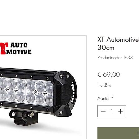
XT Automotive
30cm
Productcode: lb33
Prijs
€ 69,00
incl.Btw
Aantal
*