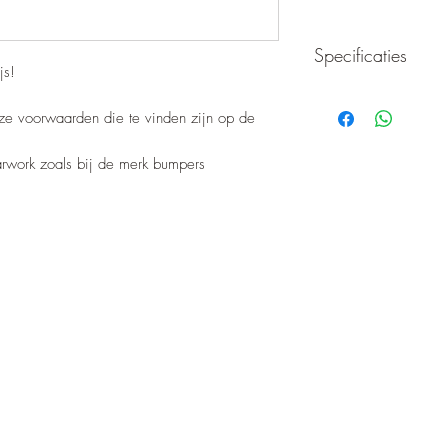
Specificaties
js!
LED Bar 72w XT AU
nze voorwaarden die te vinden zijn op de
24 CREE LEDs of 3
5,040 lumens, 6000k
IP68 water and dust re
barwork zoals bij de merk bumpers
black aluminum body,
transmission,
Operation from 12V 
Swivel bracket includ
Dim: 30cm x 10cm x
New model with mor
COMBINED light (cent
LEDs).
CE marked