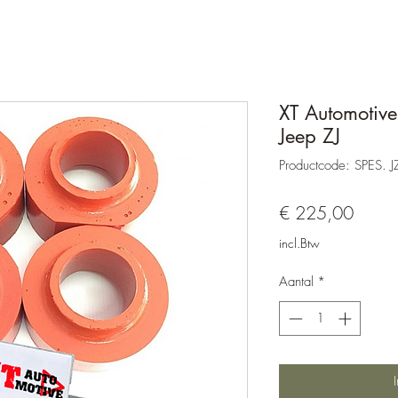
XT Automotiv
Jeep ZJ
Productcode: SPES. J
Prijs
€ 225,00
incl.Btw
Aantal
*