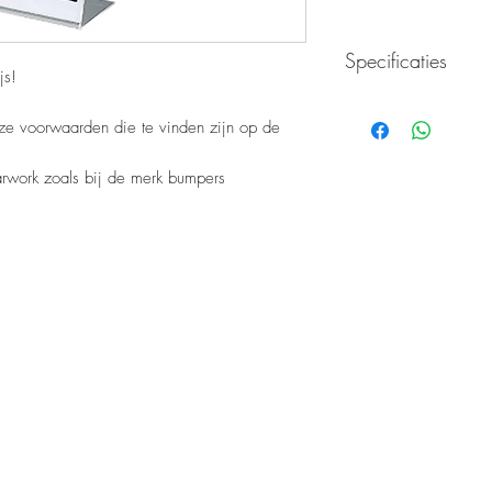
Specificaties
js!
KIT OF 4 spring thic
nze voorwaarden die te vinden zijn op de
polyurethane,
made wi
coil
to adhere perfectl
barwork zoals bij de merk bumpers
material avoids the t
metal. Price the kit o
RISE +5 CM
It is recommended to 
the originals.
FOR
JEEP GRAND 