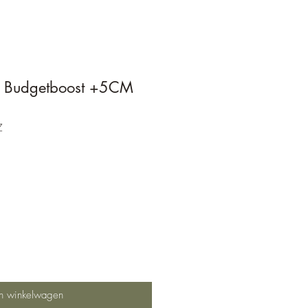
e Budgetboost +5CM
Z
In winkelwagen