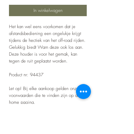
In winkelwagen
Het kan wel eens voorkomen dat je
afstandsbediening een ongelukje krijgt
tijdens de hectiek van het off-road rijden.
Gelukkig biedt Warn deze ook los aan.
Deze houder is voor het gemak, kan
tegen de ruit geplaatst worden.
Product nr: 94437
Let op! Bij elke aankoop gelden onze
voorwaarden die te vinden zijn op de
home pagina.
Er zitten geen certificaten op het barwork
zoals bij de merk bumpers.