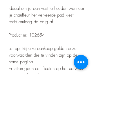
Ideaal om je aan vast te houden wanneer
je chauffeur het verkeerde pad kiest,
recht omlaag de berg af.
Product nr: 102654
Let op! Bij elke aankoop gelden onze
voorwaarden die te vinden zijn op de
home pagina.
Er zitten geen certificaten op het barwork
zoals bij de merk bumpers.
Nino's offroad gear
info.zjtravels@gmail.com