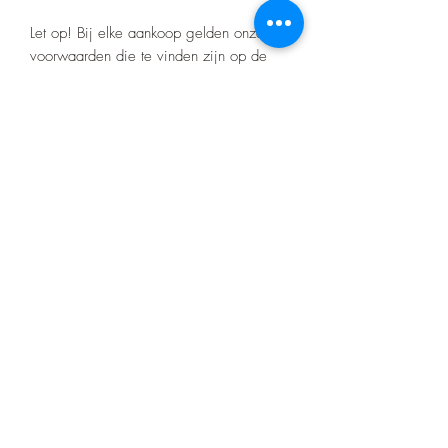
Let op! Bij elke aankoop gelden onze
voorwaarden die te vinden zijn op de
home pagina.
Er zitten geen certificaten op het barwork
zoals bij de merk bumpers
Product nr:100921
Nino's offroad gear
info.zjtravels@gmail.com
0648673650
Gulpen