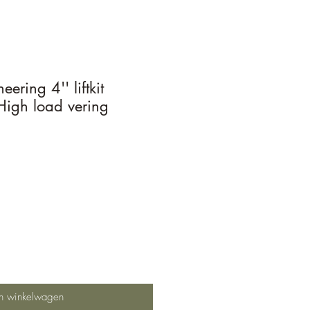
ering 4'' liftkit
High load vering
In winkelwagen