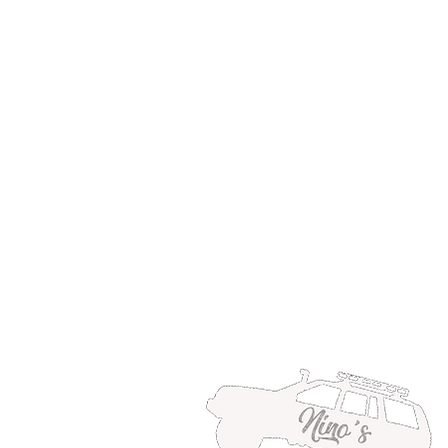
Nino's offroad gear
info.zjtravels@gmail.com
0648673650
Gulpen
©2025 door Nino's.