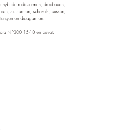
n hybride radiusarmen, dropboxen,
ren, stuurarmen, schakels, bussen,
kstangen en draagarmen.
avara NP300 15-18 en bevat:
r