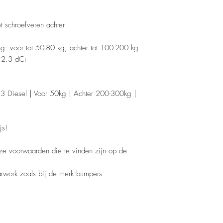
t schroefveren achter
ing: voor tot 50-80 kg, achter tot 100-200 kg
r 2.3 dCi
 Diesel | Voor 50kg | Achter 200-300kg |
js!
nze voorwaarden die te vinden zijn op de
barwork zoals bij de merk bumpers