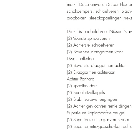
markt. Deze omvatten Super Flex e
schokdempers, schroefveren, bladve
dropboxen, sleepkoppelingen, tre
De kit is bedoeld voor Nissan N
(2) Voorste spiraalveren
(2) Achterste schroefveren
(2) Bovenste draagarmen voor
Dwarsbalkplaat
(2) Bovenste draagarmen achter
(2) Draagarmen achteraan
Achter Panhard
(2) spoelhouders
(2) Spoeluitvalkegels
(2) Stabilisatorverlengingen
(2) Achter gevlochten remleidingen
Superieure koplampafstelbeugel
(2) Superieure nitro-gasveren voor
(2) Superior nitro-gasschokken achte