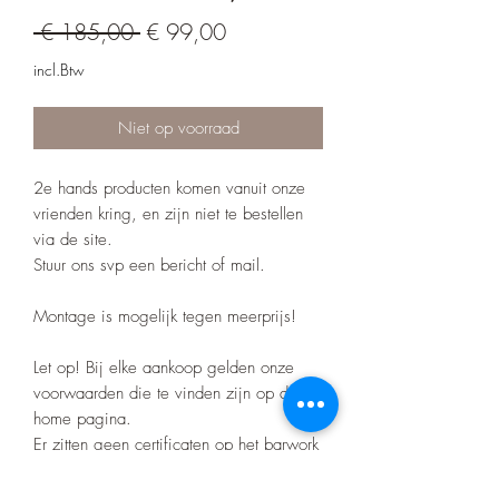
Normale prijs
Verkoopprijs
 € 185,00 
€ 99,00
incl.Btw
Niet op voorraad
2e hands producten komen vanuit onze
vrienden kring, en zijn niet te bestellen
via de site.
Stuur ons svp een bericht of mail.
Montage is mogelijk tegen meerprijs!
Let op! Bij elke aankoop gelden onze
voorwaarden die te vinden zijn op de
home pagina.
Er zitten geen certificaten op het barwork
zoals bij de merk bumpers