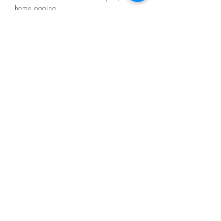
home pagina.
Er zitten geen certificaten op het barwork
zoals bij de merk bumpers
Product nr: RCK632.20
Nino's offroad gear
info.zjtravels@gmail.com
0648673650
Gulpen
©2025 door Nino's.