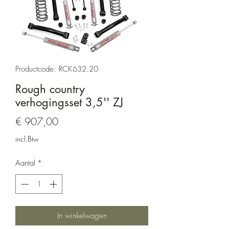
Productcode: RCK632.20
Rough country
verhogingsset 3,5'' ZJ
Prijs
€ 907,00
incl.Btw
Aantal
*
In winkelwagen