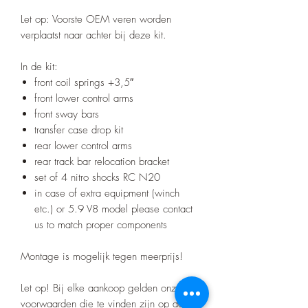
Let op: Voorste OEM veren worden
verplaatst naar achter bij deze kit.
In de kit:
front coil springs +3,5″
front lower control arms
front sway bars
transfer case drop kit
rear lower control arms
rear track bar relocation bracket
set of 4 nitro shocks RC N20
in case of extra equipment (winch
etc.) or 5.9 V8 model please contact
us to match proper components
Montage is mogelijk tegen meerprijs!
Let op! Bij elke aankoop gelden onze
voorwaarden die te vinden zijn op de