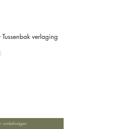
 Tussenbak verlaging
C
In winkelwagen