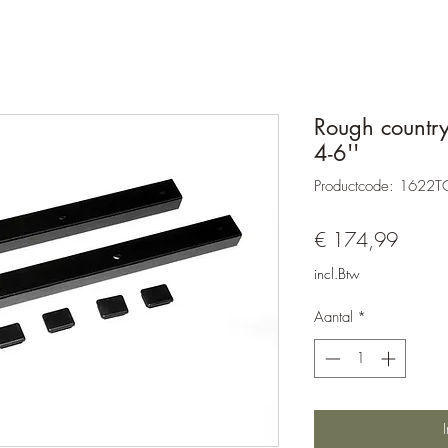
Rough country
4-6''
Productcode: 1622T
Prijs
€ 174,99
incl.Btw
Aantal
*