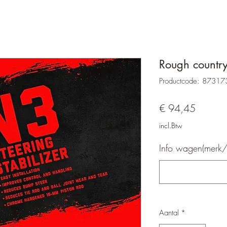
Rough countr
Productcode: 87317
Prijs
€ 94,45
incl.Btw
Info wagen(merk/
Aantal
*