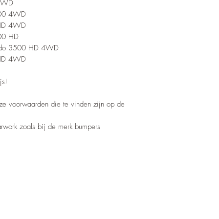
 4WD
500 4WD
 HD 4WD
500 HD
rado 3500 HD 4WD
 HD 4WD
js!
nze voorwaarden die te vinden zijn op de
barwork zoals bij de merk bumpers