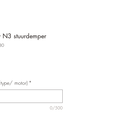
y N3 stuurdemper
30
type/ motor)
*
0/500