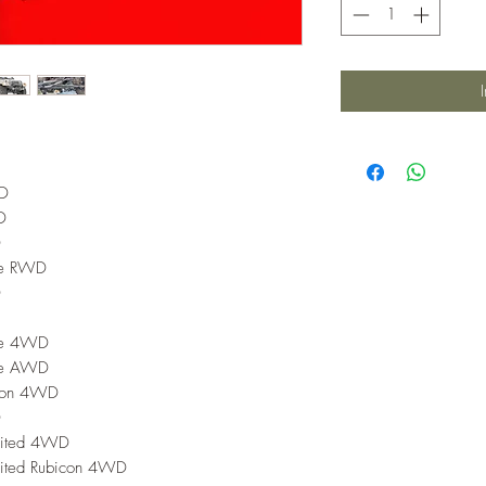
WD
D
D
ee RWD
D
ee 4WD
ee AWD
icon 4WD
D
mited 4WD
mited Rubicon 4WD