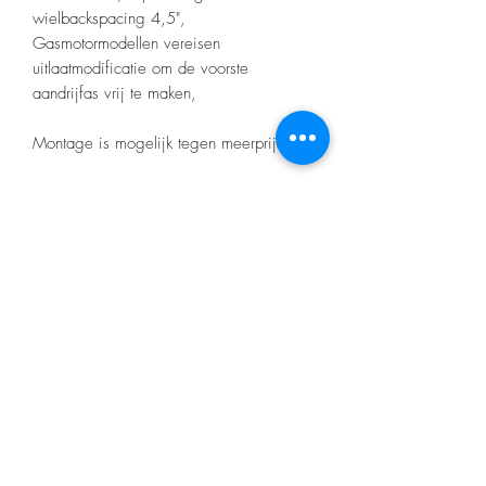
wielbackspacing 4,5",
Gasmotormodellen vereisen
uitlaatmodificatie om de voorste
aandrijfas vrij te maken,
Montage is mogelijk tegen meerprijs!
Let op! Bij elke aankoop gelden onze
voorwaarden die te vinden zijn op de
home pagina.
Er zitten geen certificaten op het barwork
zoals bij de merk bumpers
Product nr:RC25
Nino's offroad gear