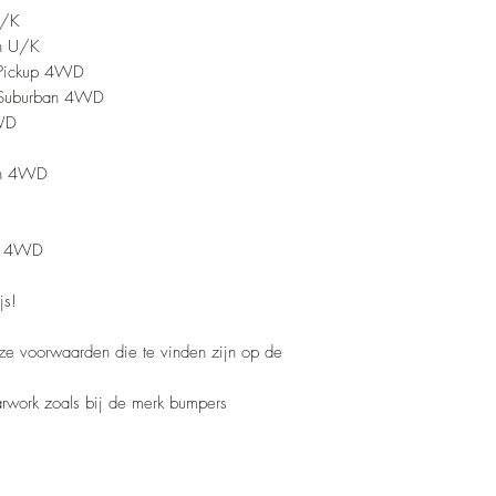
U/K
n U/K
Pickup 4WD
Suburban 4WD
WD
an 4WD
n 4WD
js!
nze voorwaarden die te vinden zijn op de
barwork zoals bij de merk bumpers