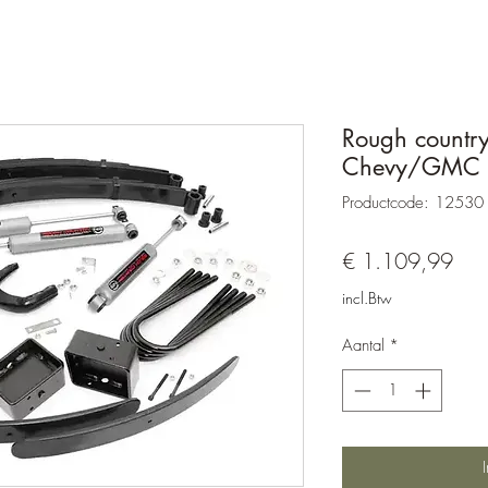
Rough country 6
Chevy/GMC 7
Productcode: 12530
Prijs
€ 1.109,99
incl.Btw
Aantal
*