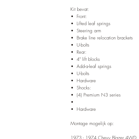
Kit bevat:
Front:
Lifted leaf springs
Steering arm
Brake line relocation brackets
U-bolts
Rear:
4" lift blocks
Add-a-leaf springs
U-bolts
Hardware
Shocks:
(4) Premium N3 series
Hardware
Montage mogelijk op:
1973 - 1974 Chevy Blazer 4WD