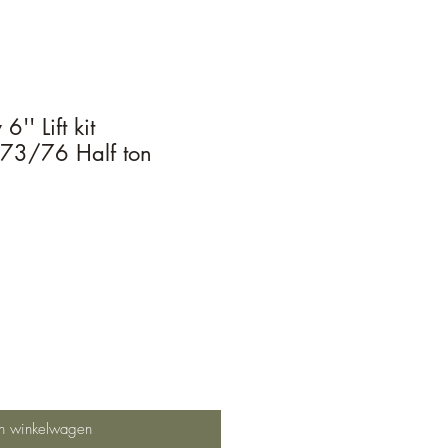
'' Lift kit
3/76 Half ton
In winkelwagen