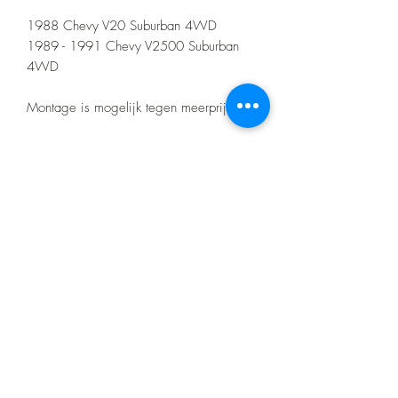
1988 Chevy V20 Suburban 4WD
1989 - 1991 Chevy V2500 Suburban
4WD
Montage is mogelijk tegen meerprijs!
Let op! Bij elke aankoop gelden onze
voorwaarden die te vinden zijn op de
home pagina.
Er zitten geen certificaten op het barwork
zoals bij de merk bumpers
Product nr:250-88-9230
Nino's offroad gear