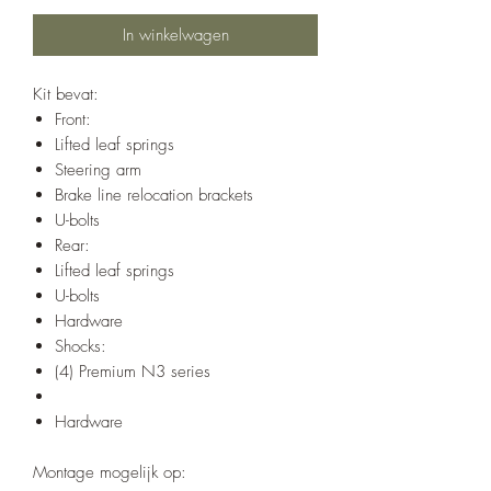
In winkelwagen
Kit bevat:
Front:
Lifted leaf springs
Steering arm
Brake line relocation brackets
U-bolts
Rear:
Lifted leaf springs
U-bolts
Hardware
Shocks:
(4) Premium N3 series
Hardware
Montage mogelijk op: