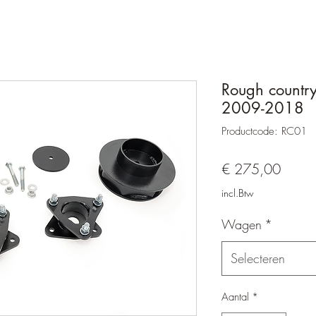
Rough country
2009-2018
Productcode: RC01
Prijs
€ 275,00
incl.Btw
Wagen
*
Selecteren
Aantal
*