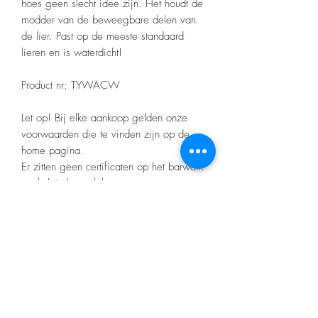
hoes geen slecht idee zijn. Het houdt de
modder van de beweegbare delen van
de lier. Past op de meeste standaard
lieren en is waterdicht!
Product nr: TYWACW
Let op! Bij elke aankoop gelden onze
voorwaarden die te vinden zijn op de
home pagina.
Er zitten geen certificaten op het barwork
zoals bij de merk bumpers.
Nino's offroad gear
info.zjtravels@gmail.com