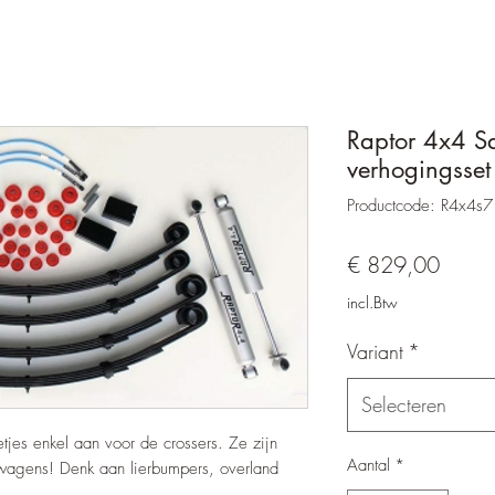
Raptor 4x4 Sa
verhogingsset
Productcode: R4x4s7
Prijs
€ 829,00
incl.Btw
Variant
*
Selecteren
jes enkel aan voor de crossers. Ze zijn
Aantal
*
 wagens! Denk aan lierbumpers, overland