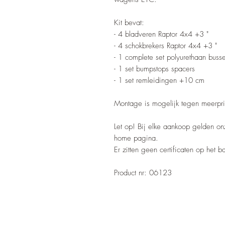
Kit bevat:
- 4 bladveren Raptor 4x4 +3 "
- 4 schokbrekers Raptor 4x4 +3 "
- 1 complete set polyurethaan buss
- 1 set bumpstops spacers
- 1 set remleidingen +10 cm
Montage is mogelijk tegen meerpri
Let op! Bij elke aankoop gelden o
home pagina.
Er zitten geen certificaten op het 
Product nr: 06123