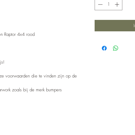
en Raptor 4x4 rood
js!
nze voorwaarden die te vinden zijn op de
barwork zoals bij de merk bumpers