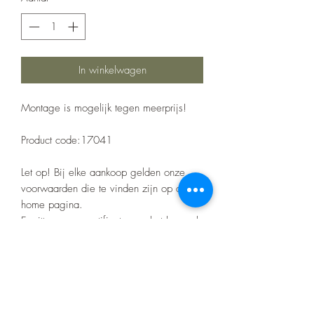
In winkelwagen
Montage is mogelijk tegen meerprijs!
Product code:17041
Let op! Bij elke aankoop gelden onze
voorwaarden die te vinden zijn op de
home pagina.
Er zitten geen certificaten op het barwork
zoals bij de merk bumpers.
Nino's offroad gear