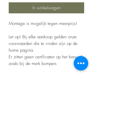
In winkelwagen
Montage is mogelijk tegen meerprijs!
Let op! Bij elke aankoop gelden onze
voorwaarden die te vinden zijn op de
home pagina.
Er zitten geen certificaten op het barwork
zoals bij de merk bumpers
Product nr:15204A
Nino's offroad gear
info.zjtravels@gmail.com