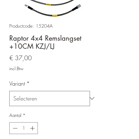
Productcode: 15204A
Raptor 4x4 Remslangset
+10CM KZJ/LJ
Prijs
€ 37,00
incl.Btw
Variant
*
Aantal
*