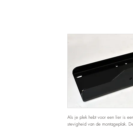
Als je plek hebt voor een lier is e
stevigheid van de montageplak. Dez