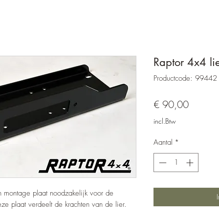
Raptor 4x4 l
Productcode: 99442
Prijs
€ 90,00
incl.Btw
Aantal
*
en montage plaat noodzakelijk voor de
e plaat verdeelt de krachten van de lier.