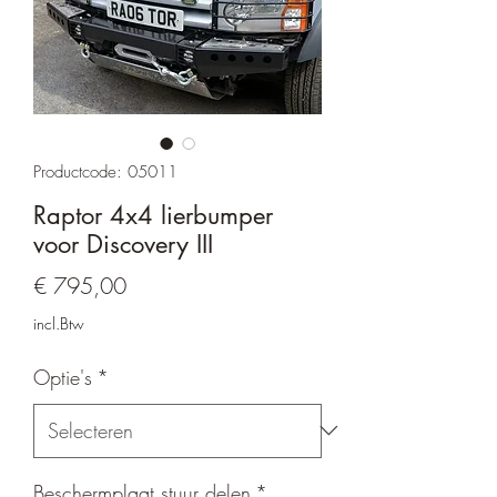
Productcode: 05011
Raptor 4x4 lierbumper
voor Discovery III
Prijs
€ 795,00
incl.Btw
Optie's
*
Beschermplaat stuur delen
*