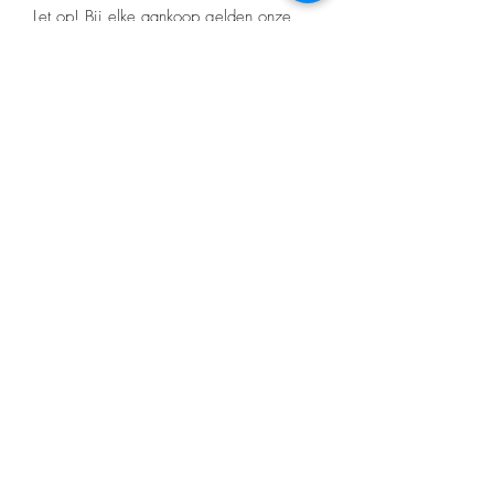
Let op! Bij elke aankoop gelden onze
voorwaarden die te vinden zijn op de
home pagina.
Er zitten geen certificaten op het barwork
zoals bij de merk bumpers.
Nino's offroad gear
info.zjtravels@gmail.com
0648673650
Gulpen
©2025 door Nino's.