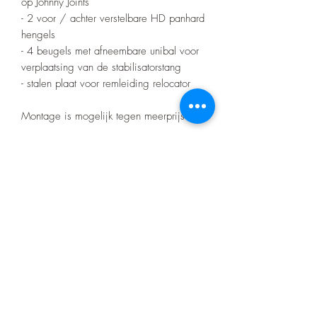
op Johnny Joints
- 2 voor / achter verstelbare HD panhard
hengels
- 4 beugels met afneembare unibal voor
verplaatsing van de stabilisatorstang
- stalen plaat voor remleiding relocator
Montage is mogelijk tegen meerprijs!
Let op! Bij elke aankoop gelden onze
voorwaarden die te vinden zijn op de
home pagina.
Er zitten geen certificaten op het barwork
zoals bij de merk bumpers
Product nr: 25128