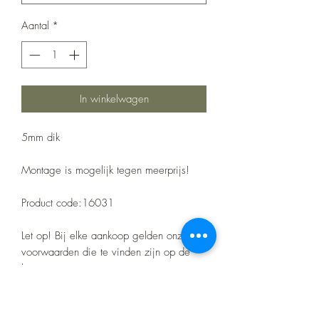
Aantal
*
In winkelwagen
5mm dik
Montage is mogelijk tegen meerprijs!
Product code:16031
Let op! Bij elke aankoop gelden onze
voorwaarden die te vinden zijn op de
home pagina.
Er zitten geen certificaten op het barwork
zoals bij de merk bumpers.