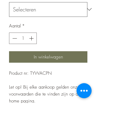
Aantal
*
In winkelwagen
Product nr: TYWACPN
Let op! Bij elke aankoop gelden onze
voorwaarden die te vinden zijn op de
home pagina.
Er zitten geen certificaten op het barwork
zoals bij de merk bumpers.