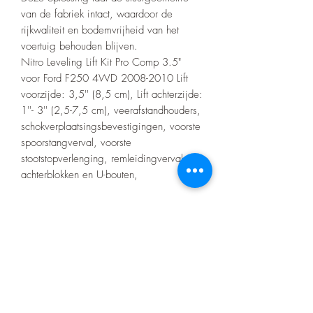
van de fabriek intact, waardoor de
rijkwaliteit en bodemvrijheid van het
voertuig behouden blijven.
Nitro Leveling Lift Kit Pro Comp 3.5"
voor Ford F250 4WD 2008-2010 Lift
voorzijde: 3,5'' (8,5 cm), Lift achterzijde:
1''- 3'' (2,5-7,5 cm), veerafstandhouders,
schokverplaatsingsbevestigingen, voorste
spoorstangverval, voorste
stootstopverlenging, remleidingverval,
achterblokken en U-bouten,
Montage is mogelijk tegen meerprijs!
Let op! Bij elke aankoop gelden onze
voorwaarden die te vinden zijn op de
home pagina.
Er zitten geen certificaten op het barwork
zoals bij de merk bumpers