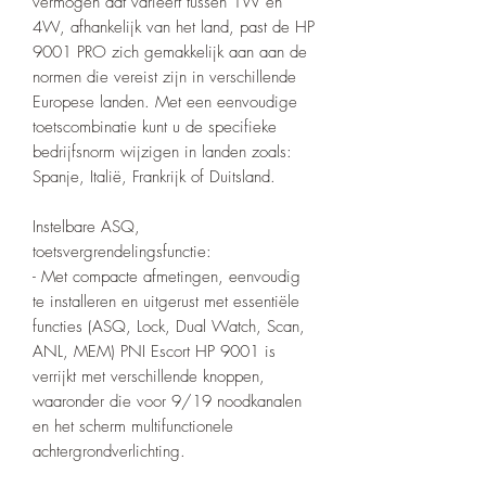
vermogen dat varieert tussen 1W en
4W, afhankelijk van het land, past de HP
9001 PRO zich gemakkelijk aan aan de
normen die vereist zijn in verschillende
Europese landen. Met een eenvoudige
toetscombinatie kunt u de specifieke
bedrijfsnorm wijzigen in landen zoals:
Spanje, Italië, Frankrijk of Duitsland.
Instelbare ASQ,
toetsvergrendelingsfunctie:
- Met compacte afmetingen, eenvoudig
te installeren en uitgerust met essentiële
functies (ASQ, Lock, Dual Watch, Scan,
ANL, MEM) PNI Escort HP 9001 is
verrijkt met verschillende knoppen,
waaronder die voor 9/19 noodkanalen
en het scherm multifunctionele
achtergrondverlichting.