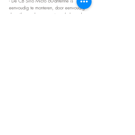
- De CB Sirio Micro 60-antenne is
eenvoudig te monteren, door eenvoudig
de spike op de magneet op de koepel
van de auto te schroeven. De antenne is
in de fabriek voorgekalibreerd.
Antenne prestaties:
- De PNI Extra 40 antenne heeft de
kenmerken van een grote antenne: SWR
1.0, impedantie 50 Ohm, frequentie 26-
28 MHz.
Product nr:PN9001PRO
Let op! Bij elke aankoop gelden onze
voorwaarden die te vinden zijn op de
home pagina.
Er zitten geen certificaten op het barwork
zoals bij de merk bumpers