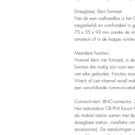
Draagbaar, klein formaat:
Net als een walkietalkie is het
toegankelijk en comfortabel in 
73 x 35 x 92 mm zonder de stro
armsteun of in de krappe ruimte
Meerdere functies:
Hoewel klein van formaat, is d
functies die nodig zijn voor een
van elke gebruiker. Functies zo
Watch of Last channel recall ma
aan verschillende communicatie
Connectiviteit: BNC-connector, 2
Het radiostation CB PNI Escort 
als mobiel station samen met de
draagbaar station, installatie v
accessoires). De aansluitingen