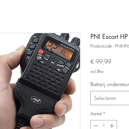
PNI Escort H
Productcode: PNIHP
Prijs
€ 99,99
incl.Btw
Battarij ondersteu
Selecteren
Aantal
*