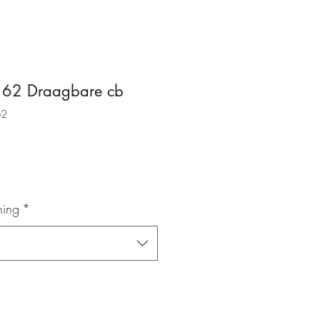
P 62 Draagbare cb
62
ning
*