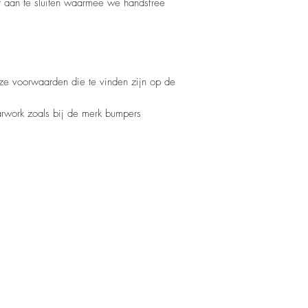
 aan te sluiten waarmee we handsfree
nze voorwaarden die te vinden zijn op de
barwork zoals bij de merk bumpers
Nino's offroad gear
info.zjtravels@gmail.com
0648673650
Gulpen