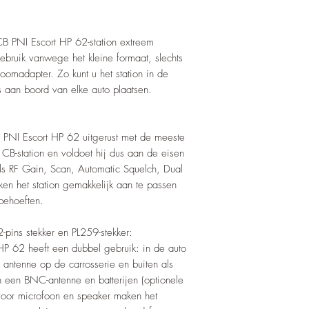
Opgenomen stroom
Model: draagbaar
 CB PNI Escort HP 62-station extreem
Bijzonderheden:
gebruik vanwege het kleine formaat, slechts
Dual Watch: Ja
omadapter. Zo kunt u het station in de
Scan kanaal: Ja
s aan boord van elke auto plaatsen.
RF-versterking: Ja, 9 
ASQ Automatische squ
Toetsenbordvergrende
e PNI Escort HP 62 uitgerust met de meeste
Instelbare ASQ:
 CB-station en voldoet hij dus aan de eisen
SQ Squelch:
als RF Gain, Scan, Automatic Squelch, Dual
Bedrijfstemperatuur:
ken het station gemakkelijk aan te passen
behoeften.
Het pakket bevat:
Radiostation: Ja
-pins stekker en PL259-stekker:
Lichtere stekker: Ja
HP 62 heeft een dubbel gebruik: in de auto
12 V antenne en voed
 antenne op de carrosserie en buiten als
Handleiding in het R
an een BNC-antenne en batterijen (optionele
 voor microfoon en speaker maken het