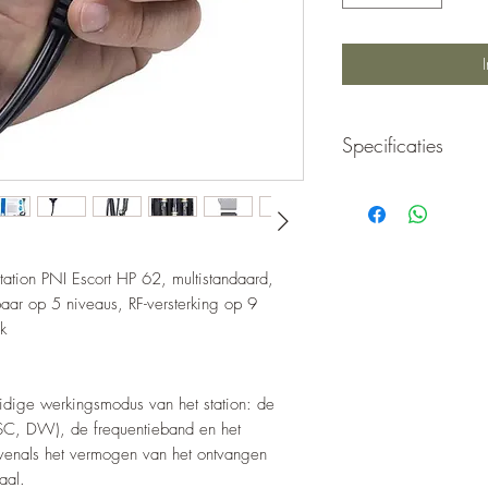
Specificaties
Algemene karakterist
Frequentie: 26.965
Transmissiebandtype
tion PNI Escort HP 62, multistandaard,
Kanalen:
r op 5 niveaus, RF-versterking op 9
Voeding: 12 V
k
Afmetingen (B x H x
(zonder stroomadapt
Gevoeligheid (10dB)
uidige werkingsmodus van het station: de
Audio speaker verm
SC, DW), de frequentieband en het
Vervorming audiosig
venals het vermogen van het ontvangen
Emissievermogen: 
Modulatie: 90% + /
aal.