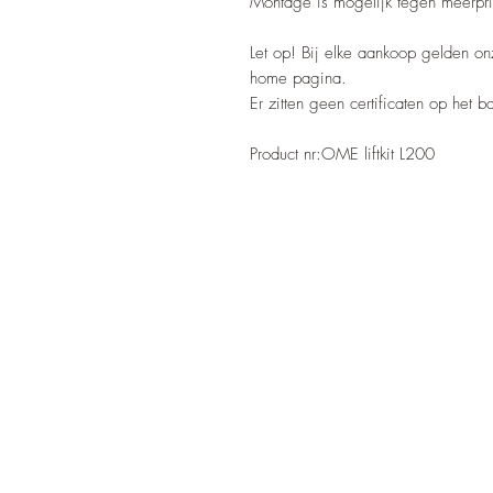
Montage is mogelijk tegen meerpri
Let op! Bij elke aankoop gelden o
home pagina.
Er zitten geen certificaten op het 
Product nr:OME liftkit L200