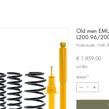
Old men EMU
L200 96/20
Productcode: OME lif
Prijs
€ 1.959,00
incl.Btw
Aantal
*