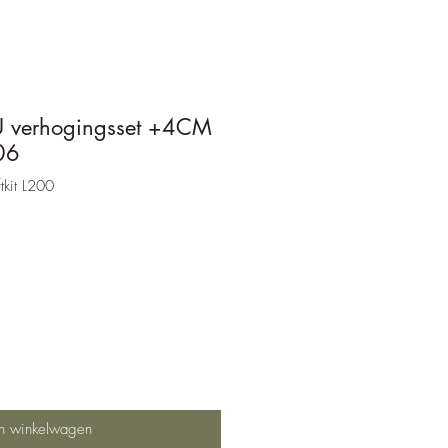
 verhogingsset +4CM
06
tkit L200
In winkelwagen