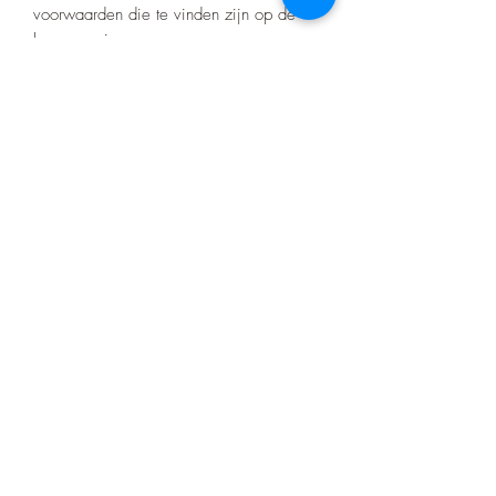
voorwaarden die te vinden zijn op de
home pagina.
Er zitten geen certificaten op het barwork
zoals bij de merk bumpers
Product nr:OLD03
Nino's offroad gear
info.zjtravels@gmail.com
0648673650
Gulpen