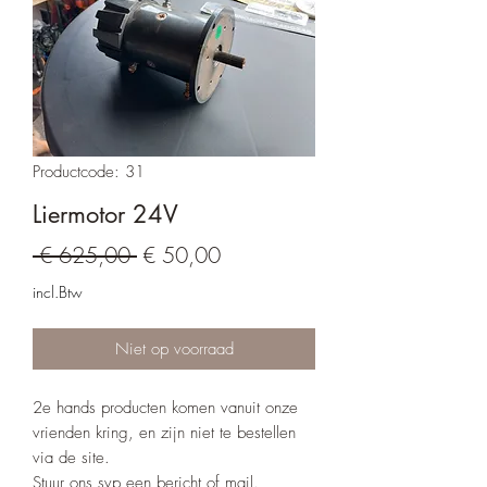
Productcode: 31
Liermotor 24V
Normale prijs
Verkoopprijs
 € 625,00 
€ 50,00
incl.Btw
Niet op voorraad
2e hands producten komen vanuit onze
vrienden kring, en zijn niet te bestellen
via de site.
Stuur ons svp een bericht of mail.