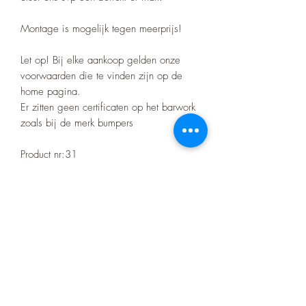
Montage is mogelijk tegen meerprijs!
Let op! Bij elke aankoop gelden onze
voorwaarden die te vinden zijn op de
home pagina.
Er zitten geen certificaten op het barwork
zoals bij de merk bumpers
Product nr:31
Nino's offroad gear
info.zjtravels@gmail.com
0648673650