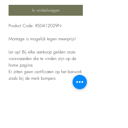
In winkelwagen
Product Code: RS0412029N
Montage is mogelijk tegen meerprijs!
Let op! Bij elke aankoop gelden onze
voorwaarden die te vinden zijn op de
home pagina.
Er zitten geen certificaten op het barwork
zoals bij de merk bumpers
Specificaties
Product van topkwaliteit, inclusief
draagtas.
Afmetingen: 60x40 cm.