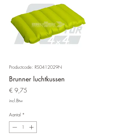
Productcode: RS0412029N
Brunner luchtkussen
Prijs
€ 9,75
incl.Btw
Aantal
*