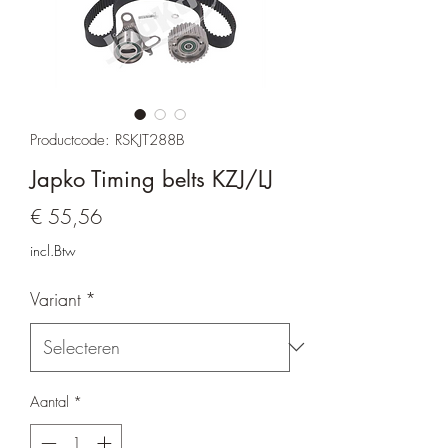
Productcode: RSKJT288B
Japko Timing belts KZJ/LJ
Prijs
€ 55,56
incl.Btw
Variant
*
Aantal
*