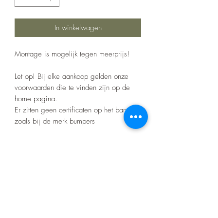
In winkelwagen
Montage is mogelijk tegen meerprijs!
Let op! Bij elke aankoop gelden onze
voorwaarden die te vinden zijn op de
home pagina.
Er zitten geen certificaten op het barwork
zoals bij de merk bumpers
Product nr:RSKJT288B
Nino's offroad gear