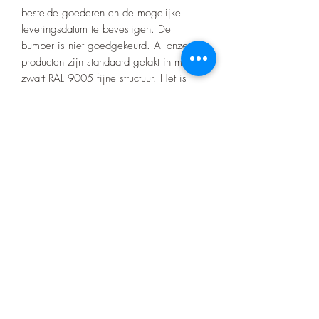
bestelde goederen en de mogelijke
leveringsdatum te bevestigen. De
bumper is niet goedgekeurd. Al onze
producten zijn standaard gelakt in mat
zwart RAL 9005 fijne structuur. Het is
mogelijk om in andere kleurvarianten uit
het RAL-palet te bestellen
Levertijd 6 tot 10 weken!
Montage is mogelijk tegen meerprijs!
Let op! Bij elke aankoop gelden onze
voorwaarden die te vinden zijn op de
home pagina.
Er zitten geen certificaten op het barwork
zoals bij de merk bumpers
Product nr:ZCG