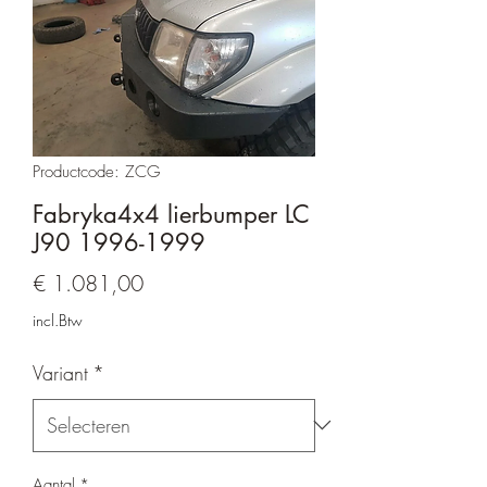
Productcode: ZCG
Fabryka4x4 lierbumper LC
J90 1996-1999
Prijs
€ 1.081,00
incl.Btw
Variant
*
Aantal
*