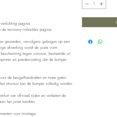
verlichting pagina
p de recovery-->shackles pagina
aser gesneden, vervolgens gebogen op een
ige afwerking wordt de juiste vorm
 bescherming tegen corrosie, bestaande uit
rprimer en poedercoating die de bumper
oor de beugelhandvatten en twee gaten
talen structuur kan de bumper volledig worden
mfort van off-road rijden en verbetert de
uto het juiste karakter.
lementen voor montage.