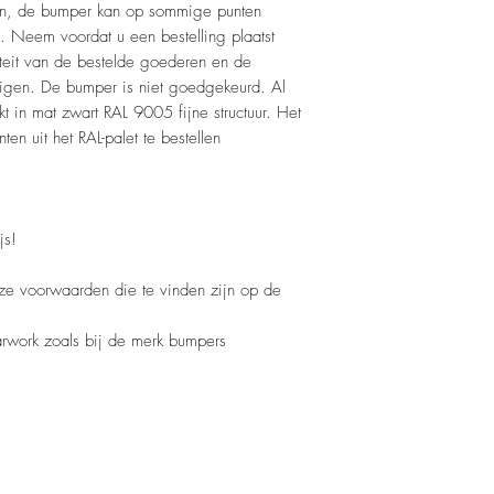
pen, de bumper kan op sommige punten
. Neem voordat u een bestelling plaatst
teit van de bestelde goederen en de
tigen. De bumper is niet goedgekeurd. Al
t in mat zwart RAL 9005 fijne structuur. Het
ten uit het RAL-palet te bestellen
js!
nze voorwaarden die te vinden zijn op de
barwork zoals bij de merk bumpers