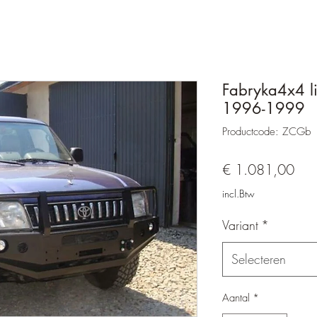
Fabryka4x4 l
1996-1999
Productcode: ZCGb
Prijs
€ 1.081,00
incl.Btw
Variant
*
Selecteren
Aantal
*