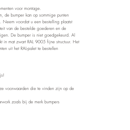
lementen voor montage.
pen, de bumper kan op sommige punten
. Neem voordat u een bestelling plaatst
teit van de bestelde goederen en de
tigen. De bumper is niet goedgekeurd. Al
t in mat zwart RAL 9005 fijne structuur. Het
ten uit het RAL-palet te bestellen
js!
nze voorwaarden die te vinden zijn op de
barwork zoals bij de merk bumpers