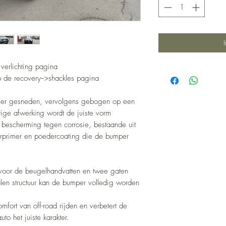
verlichting pagina
p de recovery-->shackles pagina
aser gesneden, vervolgens gebogen op een
ige afwerking wordt de juiste vorm
 bescherming tegen corrosie, bestaande uit
rprimer en poedercoating die de bumper
oor de beugelhandvatten en twee gaten
talen structuur kan de bumper volledig worden
mfort van off-road rijden en verbetert de
uto het juiste karakter.