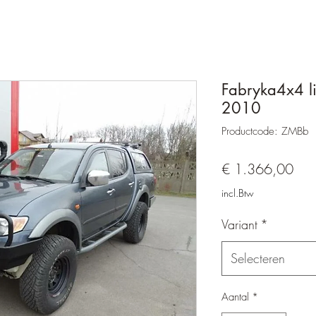
Fabryka4x4 l
2010
Productcode: ZMBb
Prijs
€ 1.366,00
incl.Btw
Variant
*
Selecteren
Aantal
*