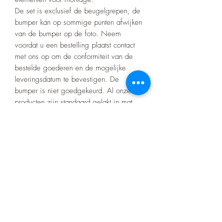
De set is exclusief de beugelgrepen, de
bumper kan op sommige punten afwijken
van de bumper op de foto. Neem
voordat u een bestelling plaatst contact
met ons op om de conformiteit van de
bestelde goederen en de mogelijke
leveringsdatum te bevestigen. De
bumper is niet goedgekeurd. Al onze
producten zijn standaard gelakt in mat
zwart RAL 9005 fijne structuur. Het is
mogelijk om in andere kleurvarianten uit
het RAL-palet te bestellen
Levertijd 6 tot 10 weken!
Montage is mogelijk tegen meerprijs!
Let op! Bij elke aankoop gelden onze
voorwaarden die te vinden zijn op de