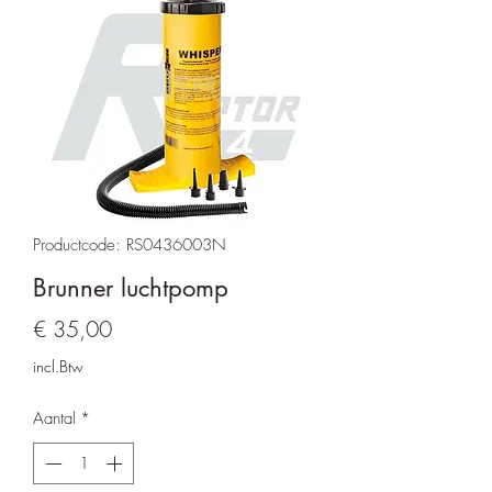
Productcode: RS0436003N
Brunner luchtpomp
Prijs
€ 35,00
incl.Btw
Aantal
*